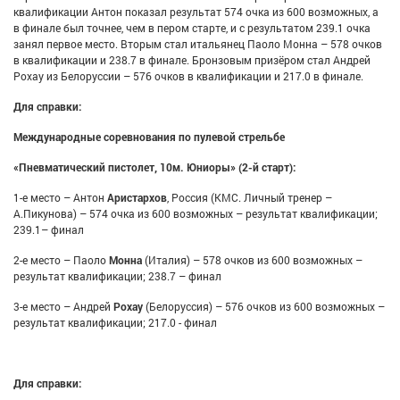
квалификации Антон показал результат 574 очка из 600 возможных, а
в финале был точнее, чем в пером старте, и с результатом 239.1 очка
занял первое место. Вторым стал итальянец Паоло Монна – 578 очков
в квалификации и 238.7 в финале. Бронзовым призёром стал Андрей
Рохау из Белоруссии – 576 очков в квалификации и 217.0 в финале.
Для справки:
Международные соревнования по пулевой стрельбе
«Пневматический пистолет, 10м. Юниоры» (2-й старт):
1-е место – Антон
Аристархов
, Россия (КМС. Личный тренер –
А.Пикунова) – 574 очка из 600 возможных – результат квалификации;
239.1– финал
2-е место – Паоло
Монна
(Италия) – 578 очков из 600 возможных –
результат квалификации; 238.7 – финал
3-е место – Андрей
Рохау
(Белоруссия) – 576 очков из 600 возможных –
результат квалификации; 217.0 - финал
Для справки: