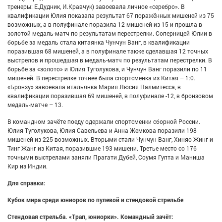
тренеры: Е.Дудник, И.Кравчук) завоевала личное «серебро». В
квалификации Юлия показала результат 67 поражённых мишеней из 75
возможных, а в полуфинале поразила 12 мишеней из 15 и прошла в
золотой медаль-матч по результатам перестрелки. Соперницей Юлии в
борьбе за медаль стала китаянка Чунчун Ванг, в квалификации
поразившая 68 мишеней, а в полуфинале также сделавшая 12 точных
выстрелов и прошедшая в медаль-матч по результатам перестрелки. В
борьбе за «золото» и Юлия Туголукова, и Чунчун Ванг поразили по 11
мишеней. В перестрелке точнее была спортсменка из Китая – 1:0.
«Бронзу» завоевала итальянка Мария Люсия Палмитесса, в
квалификации поразившая 69 мишеней, в полуфинале -12, в бронзовом
медаль-матче – 13.
В командном зачёте поеду одержали спортсменки сборной России.
Юлия Туголукова, Юлия Савельева и Анна Жемкова поразили 198
мишеней из 225 возможных. Вторыми стали Чунчун Ванг, Хиняо Жинг и
Тинг Жанг из Китая, поразившие 193 мишени. Третье место со 176
точными выстрелами заняли Прагати Дубей, Соумя Гупта и Маниша
Кир из Индии.
Для справки:
Кубок мира среди юниоров по пулевой и стендовой стрельбе
Стендовая стрельба. «Трап, юниорки». Командный зачёт: