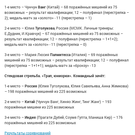
1-е место – Чунчун
Ванг
(Китай) – 68 поражённых мишеней из 75
возможных – результат квалификации; 12 – полуфинал (перестрелка –
2); медаль-матч за «золото» - 11 (перестрелка – 1)
2-е место – Юлия
Туголукова
, Россия (МСМК. Личные тренеры:
Е.Дудник, И.Кравчук) – 67 поражённых мишеней из 75 возможных –
результат квалификации; 12 – полуфинал (перестрелка – 1+1+2);
медаль-матч за «золото» - 11 (перестрелка – 0)
3-е место – Мария Люсия
Палмитесса
(Италия) – 69 поражённых
мишеней из 75 возможных – результат квалификации; 12 – полуфинал
(перестрелка – 1+1+1); медаль-матч за «бронзу» - 13
Стендовая стрельба. «Трап, юниорки». Командный зачёт:
1-е место –
Россия
(Юлия Туголукова, Юлия Савельева, Анна Жемкова)
– 198 поражённых мишеней из 225 возможных
2-е место –
Китай
(Чунчун Ванг, Хиняо Жинг, Тинг Жанг) – 193
поражённые мишени из 225 возможных
3-е место –
Индия
(Прагати Дубей, Соумя Гупта, Маниша Кир) – 176
поражённых мишеней из 225 возможных
Результаты соревнований