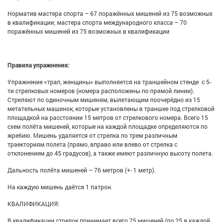
Норматив мастера спорта – 67 поражённых мишеней из 75 возможных
в квалификации; мастера спорта международного класса – 70
поражённых мишеней из 75 возможных в квалификации
Правила упражнения:
Упражнение «трап, женщины» выполняется на траншейном стенде с 5-
ти стрелковых номеров (номера расположены по прямой линии).
Стреляют по одиночным мишеням, вылетающим поочерёдно из 15
метательных машинок, которые установлены в траншее под стрелковой
площадкой на расстоянии 15 метров от стрелкового номера. Всего 15
схем полёта мишеней, которые на каждой площадке определяются по
жребию. Мишень удаляется от стрелка по трем различным
траекториям полета (прямо, вправо или влево от стрелка с
отклонением до 45 градусов), а также имеют различную высоту полета.
Дальность полёта мишеней – 76 метров (+- 1 метр).
На каждую мишень даётся 1 патрон.
КВАЛИФИКАЦИЯ:
В квалификации стрелок принимает всего 75 мишеней (по 25 в каждой