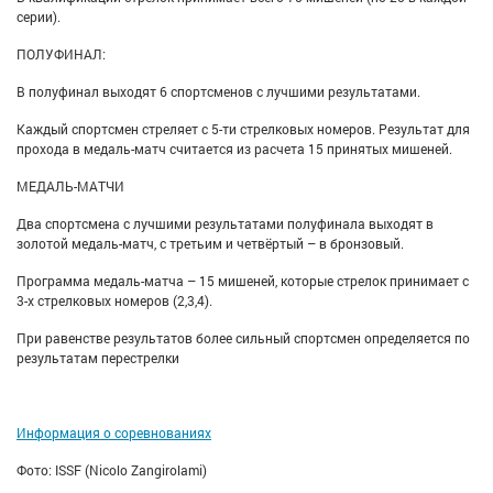
серии).
ПОЛУФИНАЛ:
В полуфинал выходят 6 спортсменов с лучшими результатами.
Каждый спортсмен стреляет с 5-ти стрелковых номеров. Результат для
прохода в медаль-матч считается из расчета 15 принятых мишеней.
МЕДАЛЬ-МАТЧИ
Два спортсмена с лучшими результатами полуфинала выходят в
золотой медаль-матч, с третьим и четвёртый – в бронзовый.
Программа медаль-матча – 15 мишеней, которые стрелок принимает с
3-х стрелковых номеров (2,3,4).
При равенстве результатов более сильный спортсмен определяется по
результатам перестрелки
Информация о соревнованиях
Фото: ISSF (Nicolo Zangirolami)