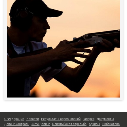
О Федерации
Новости
Результаты соревнований
Галерея
Документы
Допинг-контроль
Анти-Допинг
Олимпийская стрельба
Архивы
Библиотека