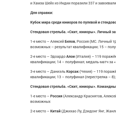
и Хамза Шейх из Индии поразили 337 и завоевал
Для справки:
Кубок мира среди юниоров по пулевой и стендов
Стендовая стрельба. «Скит, юниоры». Личный за
1-е место – Алексей
Белов
, Россия (МС. Личный т
возможных – результат квалификации; 15 – полуф
2-е место – Эдоардо
Алои
(Италия) – 119 поражё
квалификации; 14 – полуфинал; медаль-матч за «з
3-е место – Даниэль
Корсак
(Чехия) – 119 пораж
квалификации; 13 – полуфинал (перестрелка – 8);
Стендовая стрельба. «Скит, юниоры». Командны
1-е место –
Россия
(Александр Краснятов, Алексе
возможных
2-е место –
Китай
(Джихао Лу, Дзидонг Янг, Жан