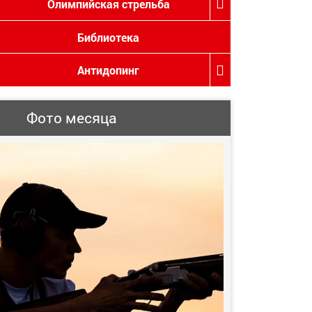
Олимпийская стрельба
Библиотека
Антидопинг
Фото месяца