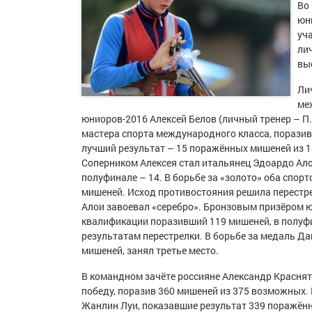
Во
юн
уча
ли
вы
Ли
ме
юниоров-2016 Алексей Белов (личный тренер – П.
мастера спорта международного класса, поразив
лучший результат – 15 поражённых мишеней из 16
Соперником Алексея стал итальянец Эдоардо Ало
полуфинале – 14. В борьбе за «золото» оба спор
мишеней. Исход противостояния решила перестрел
Алои завоевал «серебро». Бронзовым призёром ю
квалификации поразивший 119 мишеней, в полуф
результатам перестрелки. В борьбе за медаль Да
мишеней, занял третье место.
В командном зачёте россияне Александр Краснят
победу, поразив 360 мишеней из 375 возможных. 
Жанлин Луи, показавшие результат 339 поражённ