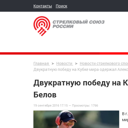
Контакты
Поиск
Главная
Новости
Новости стрелкового спо
Двукратную победу на Кубке мира одержал Алек
Двукратную победу на 
Белов
19 сентября 2016 17:15 —
Просмотры:
1766
В г
ми