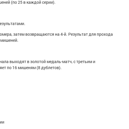
еней (по 25 в каждой серии).
езультатами.
номера, затем возвращаются на 4-й. Результат для прохода
 мишеней.
ала выходят в золотой медаль-матч, с третьим и
ет по 16 мишеням (8 дублетов).
ии