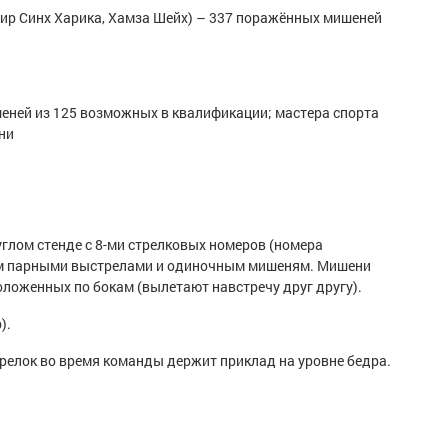
бир Синх Харика, Хамза Шейх) – 337 поражённых мишеней
еней из 125 возможных в квалификации; мастера спорта
ни
глом стенде с 8-ми стрелковых номеров (номера
ам парными выстрелами и одиночным мишеням. Мишени
оложенных по бокам (вылетают навстречу друг другу).
).
стрелок во время команды держит приклад на уровне бедра.