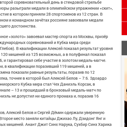
 второй соревновательный день в стендовой стрельбе
иоры разыграли медали в олимпийском упражнении «скит»,
стие в котором приняли 28 спортсменов из 12 стран. В
чном и командном зачётах россияне завоевали медали
сшего достоинства.
чное «золото» завоевал мастер спорта из Москвы, призёр
ждународных соревнований и Кубка мира среди
Глебов). В квалификации Алексей показал результат уровня
 120 мишеней из 125 возможных, а в полуфинал показал
, и гарантировал себе участие в золотом медаль-матче.
и, в квалификации поразивший 119 мишеней, а в
тсмена показали равные результаты, поразив по 12
ка, точнее в которой был Алексей Белов – 7:6. Эдоардо
ниорского Кубка мира стал Чех Даниэль Корсак, в
инале – 13 и прошедший в бронзовый медаль-матч по
ниэль не допустил ни единого промаха и, поразив 16
ов, Алексей Белов и Сергей Дёмин одержали уверенную
Второе место заняли китайцы Джихао Лу, Дзидонг Янг и
ых мишеней. Анант Джит Синх Нарука, Сухбир Синх Харика