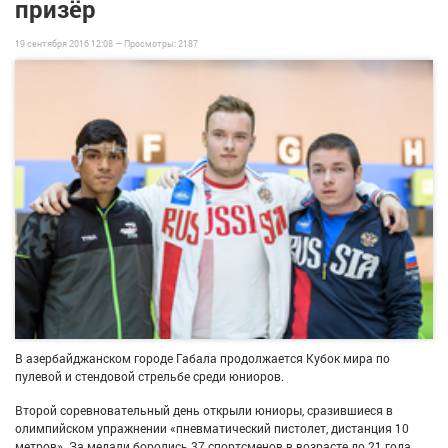
призёр
19 сентября 2016 12:08 —
Просмотры:
2187
В азербайджанском городе Габала продолжается Кубок мира по
пулевой и стендовой стрельбе среди юниоров.
Второй соревновательный день открыли юниоры, сразившиеся в
олимпийском упражнении «пневматический пистолет, дистанция 10
метров». За медали боролись 37 спортсменов в возрасте до 21 года,