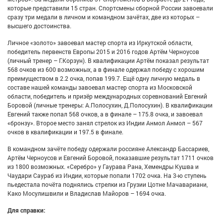
которые представили 15 стран. Спортсмены сборной России завоевали
сразу три медали в личном и командном зачётах, две из которых –
высшего достоинства.
Личное «золото» завоевал мастер спорта из Иркутской области,
победитель первенств Европы 2015 и 2016 годов Артём Черноусов
(личный тренер – Г.Корзун). В квалификации Артём показал результат
568 очков из 600 возможных, а в финале одержал победу с хорошим
преимуществом в 2.2 очка, попав 199.7. Ещё одну личную медаль в
составе нашей команды завоевал мастер спорта из Московской
области, победитель и призёр международных соревнований Евгений
Боровой (личные тренеры: А.Полосухин, Д.Полосухин). В квалификации
Евгений также попал 568 очков, а в финале – 175.8 очка, и завоевал
«бронзу». Второе место занял стрелок из Индии Анмол Анмол – 567
очков в квалификации и 197.5 в финале.
В командном зачёте победу одержали россияне Александр Бассариев,
Артём Черноусов и Евгений Боровой, показавшие результат 1711 очков
из 1800 возможных. «Серебро» у Гаурава Рана, Хемендры Кушва и
Чаудари Саураб из Индии, которые попали 1702 очка. На 3-ю ступень
пьедестала почёта поднялись стрелки из Грузии Цотне Мачавариани,
Како Мосулишвили и Владислав Майоров – 1694 очка.
Для справки: