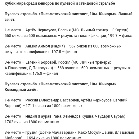
Кубок мира среди юниоров по пулевой и стендовой стрельбе
Пулевая стрельба. «Пневматический пистолет, 10м. Юниоры». Личный
зачёт:
1-е место – Артём
Черноусов
, Россия (МС. Личный тренер – Г.Корзун) –
568 очков из 600 возможных – результат квалификации; 199.7 – финал
2-е место – Анмол
Анмол
(Индия) – 567 очков из 600 возможных –
результат квалификации; 197.5 – финал
3-е место – Евгений
Боровой
, Россия (МС. Личные тренеры:
А.Полосухин, Д.Полосухин) – 568 очков из 600 возможных – результат
квалификации; 175.8 – финал
Пулевая стрельба. «Пневматический пистолет, 10м. Юниоры».
Командный зачёт:
1-е место –
Россия
(Александр Бассариев, Артём Черноусов, Евгений
Боровой) – 1711 очков из 1800 возможных
2-е место –
Индия
(Гаурав Рана, Хемендра Кушва, Чаудари Саураб) –
1702 очка из 1800 возможных
3-е место –
Грузия
(Цотне Мачавариани, Како Мосулишвили, Владислав
Майоров) – 1694 очка из 1800 возможных