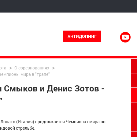
АНТИДОПИНГ
рта
О соревнованиях
чемпионы мира в "трапе"
 Смыков и Денис Зотов -
"
г.Лонато (Италия) продолжается Чемпионат мира по
ендовой стрельбе.