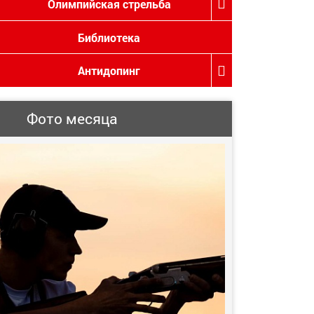
Олимпийская стрельба
Библиотека
Антидопинг
Фото месяца