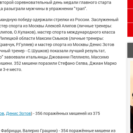
 второй соревновательный день медали главного старта
да разыграли мужчины в упражнении "трап".
мандную победу одержали стрелки из России. Заслуженный
стер спорта из Москвы Алексей Алипов (личные тренеры:
Алипов, О.Кулаков), мастер спорта международного класса
 Липецкой области Максим Смыков (личные тренеры:
равчук, Р.Гуляев) и мастер спорта из Москвы Денис Зотов
ичный тренер - С.Шушков) показали лучший результат,
ро" завоевали итальянцы Джованни Пеллиело, Массимо
мишени. 352 мишени поразили Стефано Селва, Джиан Марко
 3-е место.
ов
,
Денис Зотов
) - 356 поражённых мишеней из 375
Фабрицци, Валерио Грацини) - 354 поражённые мишени из