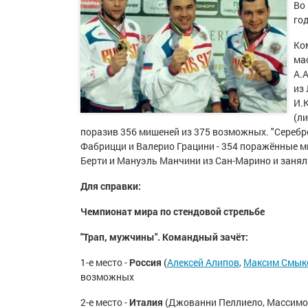
Во
го
Ко
ма
А.
из
И.К
(л
поразив 356 мишеней из 375 возможных. "Сереб
Фабрицци и Валерио Грацини - 354 поражённые 
Берти и Мануэль Манчини из Сан-Марино и заняли
Для справки:
Чемпионат мира по стендовой стрельбе
"Трап, мужчины". Командный зачёт:
1-е место -
Россия
(
Алексей Алипов
,
Максим Смык
возможных
2-е место -
Италия
(Джованни Пеллиело, Массимо 