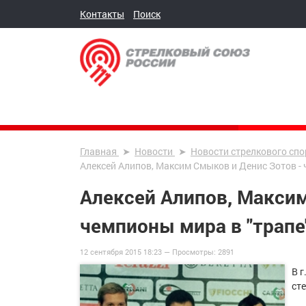
Контакты
Поиск
Главная
Новости
Новости стрелкового спо
Алексей Алипов, Максим Смыков и Денис Зотов - 
Алексей Алипов, Максим
чемпионы мира в "трапе
12 сентября 2015 18:23 —
Просмотры:
2891
В 
ст