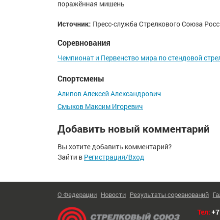
поражённая мишень
Источник:
Пресс-служба Стрелкового Союза Росс
Соревнования
Чемпионат и Первенство мира по стендовой стре
Спортсмены
Алипов Алексей Александрович
Смыков Максим Игоревич
Добавить новый комментарий
Вы хотите добавить комментарий?
Зайти в
Регистрация/Вход
О Федерации
Новости
Результаты соревнований
Га
Тел:
+7