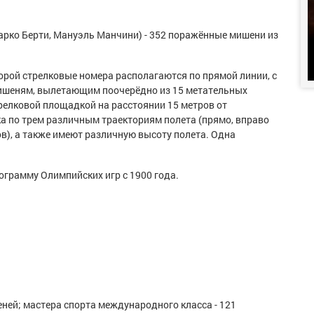
рко Берти, Мануэль Манчини) - 352 поражённые мишени из
орой стрелковые номера располагаются по прямой линии, с
мишеням, вылетающим поочерёдно из 15 метательных
релковой площадкой на расстоянии 15 метров от
ка по трем различным траекториям полета (прямо, вправо
ов), а также имеют различную высоту полета. Одна
ограмму Олимпийских игр с 1900 года.
ней; мастера спорта международного класса - 121