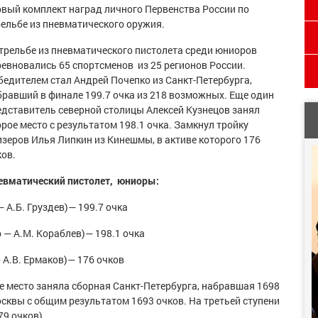
рвый комплект наград личного Первенства России по
рельбе из пневматического оружия.
стрельбе из пневматического пистолета среди юниоров
ревновались
6
5 спортсменов из 2
5
регионов России.
бедителем стал
Андрей Почепко
из Санкт-Петербурга,
бравший в финале
199.7
очка из 218 возможных
.
Еще один
едставитель северной столицы Алексей Кузнецов занял
орое место с результатом
198.1
очка. Замкнул тройку
изеров
Илья Липкин
из Кинешмы, в активе которого
176
ков.
евматический пистолет, юниоры
:
— А.Б. Груздев
)— 199.7
очка
р — А.М. Кораблев
)— 198.1
очка
 А.В. Ермаков
)— 176
очков
е место заняла сборная Санкт-Петербурга, набравшая
1698
осквы с общим результатом
1693
очков. На третьей ступени
79
очков).