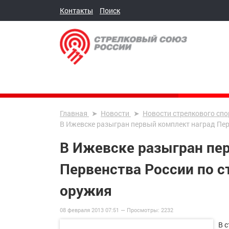
Контакты
Поиск
Главная
Новости
Новости стрелкового спо
В Ижевске разыгран первый комплект наград Пер
В Ижевске разыгран пе
Первенства России по с
оружия
08 февраля 2013 07:51 —
Просмотры:
2232
В 