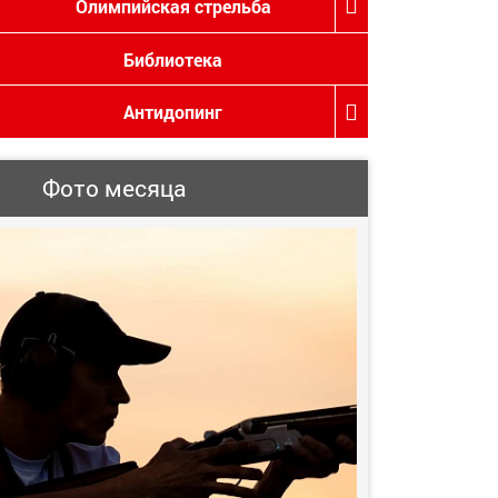
Олимпийская стрельба
Библиотека
Антидопинг
Фото месяца