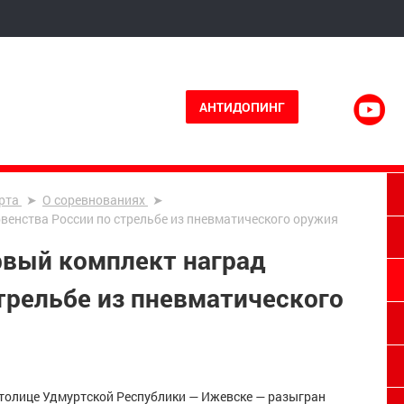
АНТИДОПИНГ
рта
О соревнованиях
венства России по стрельбе из пневматического оружия
рвый комплект наград
трельбе из пневматического
столице Удмуртской Республики
—
Ижевске
—
разыгран