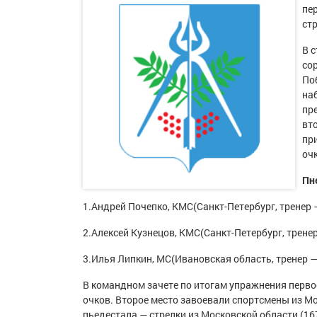
пе
ст
В 
со
По
на
пр
вт
пр
оч
Пн
1.
Андрей Почепко
,
КМС
(
Санкт-Петербург, тренер 
2.
Алексей Кузнецов
,
КМС
(
Санкт-Петербург, трене
3.
Илья Липкин, МС
(
Ивановская область, тренер —
В командном зачете по итогам упражнения перво
очков.
Второе место завоевали спортсмены из М
пьедестала
— стрелки из Московской области (
16