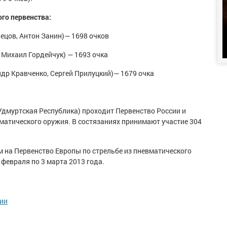
го первенства:
нецов
,
Антон Занин
)— 1698
очков
,
Михаил Гордейчук
) — 1693
очка
ндр Кравченко, Сергей Прилуцкий
)— 1679
очка
(Удмуртская Республика) проходит Первенство России и
вматического оружия. В состязаниях принимают участие 304
 на Первенство Европы по стрельбе из пневматического
 февраля по 3 марта 2013 года.
сии