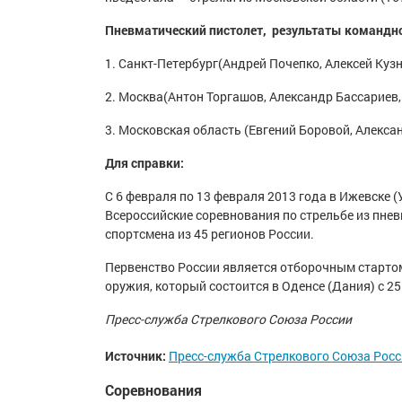
Пневматический пистолет, результаты командно
1.
Санкт-Петербург
(
Андрей Почепко
,
Алексей Куз
2.
Москва
(
Антон Торгашов
,
Александр Бассариев
3.
Московская область
(
Евгений Боровой, Алекса
Для справки:
С 6 февраля по 13 февраля 2013 года в Ижевске 
Всероссийские соревнования по стрельбе из пне
спортсмена из 45 регионов России.
Первенство России является отборочным стартом
оружия, который состоится в Оденсе (Дания) с 25
Пресс-служба Стрелкового Союза России
Источник:
Пресс-служба Стрелкового Союза Рос
Соревнования