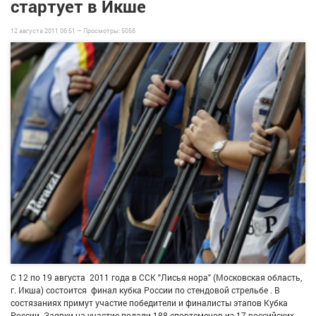
стартует в Икше
12 августа 2011 06:51 —
Просмотры:
5056
С 12 по 19 августа 2011 года в ССК "Лисья нора" (Московская область,
г. Икша) состоится финал кубка России по стендовой стрельбе . В
состязаниях примут участие победители и финалисты этапов Кубка
России. Заявки на участие подали 188 спортсменов из 17 российских