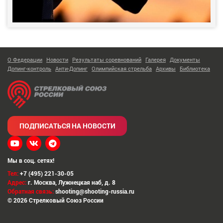
О Федерации
Новости
Результаты соревнований
Галерея
Документы
Допинг-контроль
Анти-Допинг
Олимпийская стрельба
Архивы
Библиотека
ПОДПИСАТЬСЯ НА НОВОСТИ
Мы в соц. сетях!
Тел:
+7 (495) 221-30-05
Адрес:
г. Москва
,
Лужнецкая наб, д. 8
Обратная связь:
shooting@shooting-russia.ru
© 2026 Стрелковый Союз России