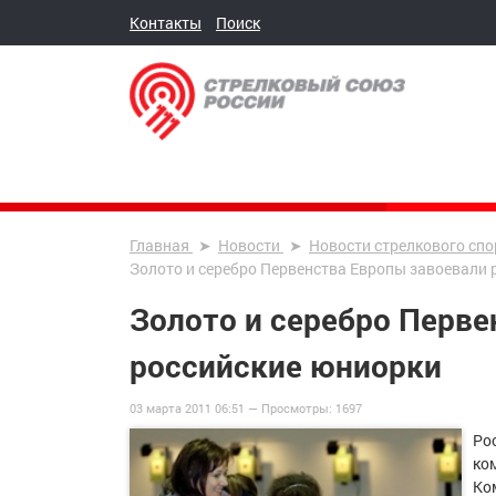
Контакты
Поиск
Главная
Новости
Новости стрелкового спо
Золото и серебро Первенства Европы завоевали 
Золото и серебро Перве
российские юниорки
03 марта 2011 06:51 —
Просмотры:
1697
Ро
ко
Ко