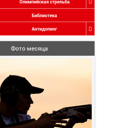
Олимпийская стрельба
Библиотека
Антидопинг
Фото месяца