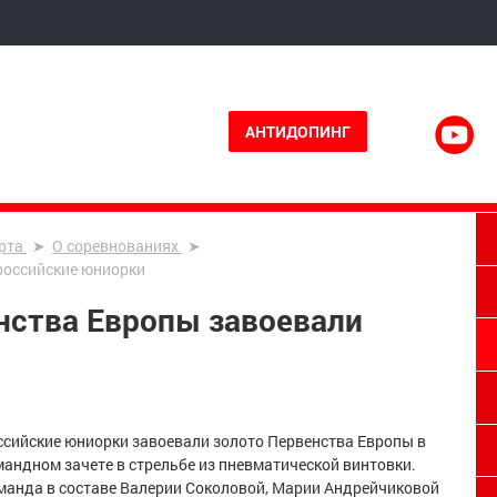
АНТИДОПИНГ
рта
О соревнованиях
российские юниорки
нства Европы завоевали
ссийские юниорки завоевали золото Первенства Европы в
мандном зачете в стрельбе из пневматической винтовки.
манда в составе Валерии Соколовой, Марии Андрейчиковой