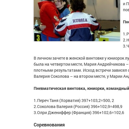
и 
по
Пн
1.
2.
3.
В личном зачете в женской винтовке у юниорок л
была на четвертом месте, Мария Андрейчикова –
плотными результатами. Исход встречи зависел 
Валерия Соколова – на втором месте, у Марии Ан
Пневматическая винтовка, юниорки, командный 
1.Переч Таня (Хорватия) 397+103,2=500, 2
2.Соколова Валерия (Россия) 396+102,9=498,9
3.Олри Джениффер (Франция) 396+102,6=102,6
Соревнования