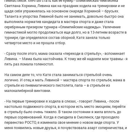
гимнастикой. Мечтая стать как ее кумир - олимпийская чемпионка
Светлана Хоркина, Левина как на праздник ходила на тренировки и не
щадя себя упражнялась на основном снаряде Хоркиной – брусьях.
Таланта и упорства Левиной было не занимать, довольно быстро она
выполнила норматив кандидата в мастера спорта и даже стала
серебряным призером турнира «Олимпийские надежды». Увлечение
гимнастикой могло продолжаться еще долго, но в 13-летнем возрасте в
турнире, где определялся состав сборной, Катя заняла только
четвертое место и не прошла отбор.
- Сразу после этого, мама сказала «переходи в стрельбу», - вспоминает
Левина. – Мама была настойчива. К тому же ей надоели мои травмы - я
пять раз ломала голеностоп.
На самом деле то, что Катя стала заниматься стрельбой очень
логично. И отец и мать Левиной – мастера спорта по стрельбе, мама в
стрельбе из пневматического пистолета, папа – в стрельбе из
малокалиберной винтовки.
- На первые тренировки я ходила в слезах, - говорит Левина, - после
настолько подвижного спорта, в котором есть место эмоциям, перейти
в стрельбу было очень тяжело. В таком состоянии я жила вплоть до
первых соревнований. Когда я съездила в Смоленск, где проходило
первенство РОСТО, я изменила свое мнение о новом виде спорта. У
меня появились новые друзья, я почувствовала азарт соперничества, и