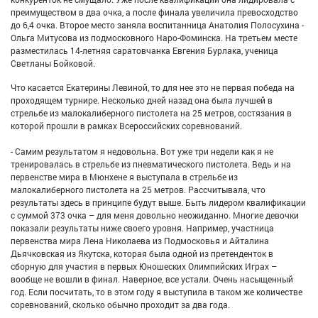
преимуществом в два очка, а после финала увеличила превосходство
до 6,4 очка. Второе место заняла воспитанница Анатолия Полосухина -
Ольга Митусова из подмосковного Наро-Фоминска. На третьем месте
разместилась 14-летняя саратовчанка Евгения Бурлака, ученица
Светланы Бойковой.
Что касается Екатерины Левиной, то для нее это не первая победа на
проходящем турнире. Несколько дней назад она была лучшей в
стрельбе из малокалиберного пистолета на 25 метров, состязания в
которой прошли в рамках Всероссийских соревнований.
- Самим результатом я недовольна. Вот уже три недели как я не
тренировалась в стрельбе из пневматического пистолета. Ведь и на
первенстве мира в Мюнхене я выступала в стрельбе из
малокалиберного пистолета на 25 метров. Рассчитывала, что
результаты здесь в принципе будут выше. Быть лидером квалификации
с суммой 373 очка – для меня довольно неожиданно. Многие девочки
показали результаты ниже своего уровня. Например, участница
первенства мира Лена Николаева из Подмосковья и Айталина
Дьячковская из Якутска, которая была одной из претенденток в
сборную для участия в первых Юношеских Олимпийских Играх –
вообще не вошли в финал. Наверное, все устали. Очень насыщенный
год. Если посчитать, то в этом году я выступила в таком же количестве
соревнований, сколько обычно проходит за два года.