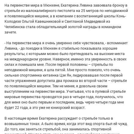
На первенстве мира в Мюнхене, Екатерина Левина завоевала бронзу в
стрельбе из малокалиберного пистолета на 25 метров по неподвижной
и появляющейся мишени, а в компании с воспитанницей школы Конь-
Колодезя Ольгой Кавешниковой и Светланой Медведевой из
Челябинска стала обладательницей золотой награды в командном
зачете.
- На первенстве мира я очень уверенно себя чувствовала, - вспоминает
Левина, - до поездки в Мюнхен я стабильно показывала хорошие
результаты, с которыми можно было претендовать на высокие места
на международном уровне. Наверное, именно эта уверенность в своих
силах и помешала мне. После первой половины – стрельбы по
неподвижной мишени, я шла пятой. Мне просто повезло, что очень
сильная спортсменка китаянка Цзе Ян, лидировавшая после первой
части упражнения допустила два промаха во второй части – стрельбе
по появляющейся мишени. Тем не менее, я довольна своим
выступлением на первенстве мира. Учитывая, что в пулевой стрельбе
мировые первенства проводятся раз в четыре года, получилось, что
для меня оно было первым и последним, ведь через четыре года мне
будет 22 года, а это уже не юниорский возраст.
В настоящее время Екатерина рассуждает о стрельбе только в
возвышенных тонах. А было время, когда этот вид спорта был ей чужд.
До того, как заняться стрельбой, она занималась спортивной