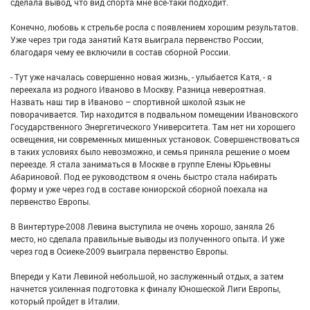
сделала вывод, что вид спорта мне все-таки подходит.
Конечно, любовь к стрельбе росла с появлением хорошим результатов.
Уже через три года занятий Катя выиграла первенство России,
благодаря чему ее включили в состав сборной России.
- Тут уже началась совершенно новая жизнь, - улыбается Катя, - я
переехала из родного Иваново в Москву. Разница невероятная.
Назвать наш тир в Иваново – спортивной школой язык не
поворачивается. Тир находится в подвальном помещении Ивановского
Государственного Энергетического Университета. Там нет ни хорошего
освещения, ни современных мишенных установок. Совершенствоваться
в таких условиях было невозможно, и семья приняла решение о моем
переезде. Я стала заниматься в Москве в группе Елены Юрьевны
Абариновой. Под ее руководством я очень быстро стала набирать
форму и уже через год в составе юниорской сборной поехала на
первенство Европы.
В Винтертуре-2008 Левина выступила не очень хорошо, заняла 26
место, но сделала правильные выводы из полученного опыта. И уже
через год в Осиеке-2009 выиграла первенство Европы.
Впереди у Кати Левиной небольшой, но заслуженный отдых, а затем
начнется усиленная подготовка к финалу Юношеской Лиги Европы,
который пройдет в Италии.