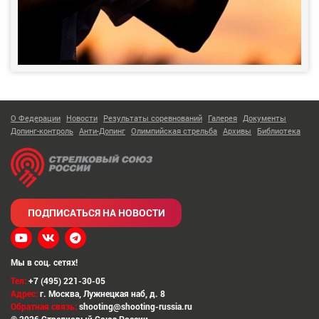
О Федерации
Новости
Результаты соревнований
Галерея
Документы
Допинг-контроль
Анти-Допинг
Олимпийская стрельба
Архивы
Библиотека
ПОДПИСАТЬСЯ НА НОВОСТИ
Мы в соц. сетях!
Тел:
+7 (495) 221-30-05
Адрес:
г. Москва
,
Лужнецкая наб, д. 8
Обратная связь:
shooting@shooting-russia.ru
© 2026 Стрелковый Союз России