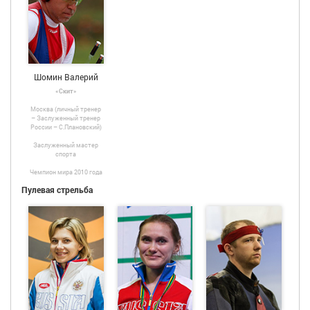
Шомин Валерий
«Скит»
Москва (личный тренер
– Заслуженный тренер
России – С.Плановский)
Заслуженный мастер
спорта
Чемпион мира 2010 года
Пулевая стрельба