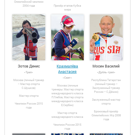
Олимпийский чемпион
2004 года
Призёр этапов Кубка
мира
Зотов Денис
Крахмалёва
Мосин Василий
Анастасия
«Трап»
«Дубль-трап»
«Скит»
Москва (личный тренер
Республика Татарстан
– Мастер спорта
(личный тренер –
Москва (личные
С.Шушков)
Заслуженный тренер
тренеры: Мастер спорта
России – С.Дёмин)
международного класса
Мастер спорта
П.Глебов, Мастер спорта
Заслуженный мастер
международного класса
Чемпион России 2015
спорта
Е.Сербин)
года
Бронзовый призёр
Мастер спорта
Олимпийских Игр 2008
международного класса
года
Чемпион России 2015
года