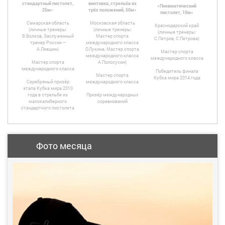
стандартный пистолет,
винтовка, стрельба из
«Пневматический
25м»
трёх положений, 50м»
пистолет, 10м»
Самарская область
Московская область
Краснодарский край
(личные тренеры:
(личные тренеры:
(личные тренеры:
В.Волков, Заслуженный
Мастер спорта
С.Петров, С.Петрова)
тренер России –
международного класса
А.Левшин)
О.Лукина, Мастер спорта
Мастер спорта
международного класса
международного класса
Мастер спорта
А.Полосухин)
международного класса
Победитель финала
Мастер спорта
Кубка мира 2014 года
Серебряный призёр
международного класса
этапа Кубка мира 2010
года в стрельбе из
Призёр международных
малокалиберного
соревнований
стандартного пистолета
Фото месяца