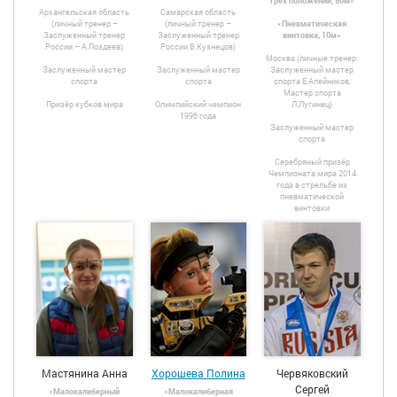
трёх положений, 50м»
Архангельская область
Самарская область
(личный тренер –
(личный тренер –
«Пневматическая
Заслуженный тренер
Заслуженный тренер
винтовка, 10м»
России – А.Поздеев)
России В.Кузнецов)
Москва (личные тренер:
Заслуженный мастер
Заслуженный мастер
Заслуженный мастер
спорта
спорта
спорта Е.Алейников,
Мастер спорта
Призёр кубков мира
Олимпийский чемпион
Л.Лугинец)
1996 года
Заслуженный мастер
спорта
Серебряный призёр
Чемпионата мира 2014
года в стрельбе из
пневматической
винтовки
Мастянина Анна
Хорошева Полина
Червяковский
Сергей
«Малокалиберный
«Малокалиберная