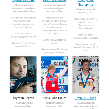
Екатерина
«Малокалиберная
«Скоростная стрельба
винтовка, стрельба из
из малокалиберного
«Пневматический
трёх положений, 50м»
пистолета, 25м»
пистолет, 10м»
Удмуртская Республика
Москва (личные
Вологодская область
(личный тренер –
тренеры: Заслуженный
(личный тренер –
Заслуженный тренер
тренер России А.Суслов,
Мастер спорта
России В.Лукин)
Мастер спорта
Е.Михайлова)
международного класса
Мастер спорта
Е.Климова)
Мастер спорта
международного класса
международного класса
Заслуженный мастер
Финалист этапа Кубка
спорта
Серебряный призёр
мира 2014 года
этапа Кубка мира 2014
Чемпион мира 2010 года,
года
рекордсмен мира
Круглов Сергей
Кузнецова Ольга
Лугинец Назар
«Пневматическая
«Пневматический
«Малокалиберная
винтовка, 10м»
пистолет, 10м»
винтовка, стрельба из