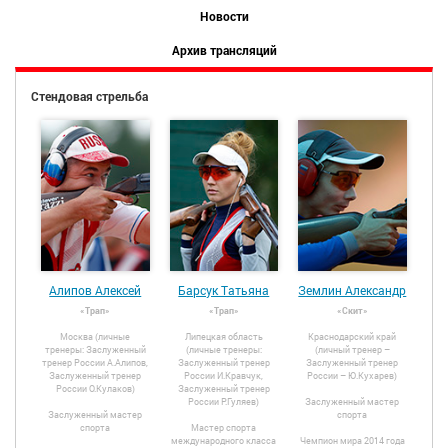
Новости
Архив трансляций
Стендовая стрельба
Алипов Алексей
Барсук Татьяна
Землин Александр
«Трап»
«Трап»
«Скит»
Москва (личные
Липецкая область
Краснодарский край
тренеры: Заслуженный
(личные тренеры:
(личный тренер –
тренер России А.Алипов,
Заслуженный тренер
Заслуженный тренер
Заслуженный тренер
России И.Кравчук,
России – Ю.Кухарев)
России О.Кулаков)
Заслуженный тренер
России Р.Гуляев)
Заслуженный мастер
Заслуженный мастер
спорта
спорта
Мастер спорта
международного класса
Чемпион мира 2014 года