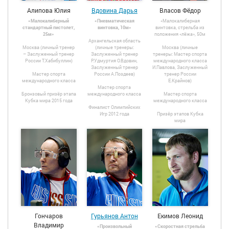
Алипова Юлия
Вдовина Дарья
Власов Фёдор
«Малокалиберный
«Пневматическая
«Малокалиберная
стандартный пистолет,
винтовка, 10м»
винтовка, стрельба из
25м»
положения «лёжа», 50м
Архангельская область
Москва (личный тренер
(личные тренеры:
Москва (личные
– Заслуженный тренер
Заслуженный тренер
тренеры: Мастер спорта
России Т.Хабибуллин)
Р.Удмуртия О.Вдовин,
международного класса
Заслуженный тренер
И.Павлова, Заслуженный
Мастер спорта
России А.Поздеев)
тренер России
международного класса
Е.Крайнов)
Мастер спорта
Бронзовый призёр этапа
международного класса
Мастер спорта
Кубка мира 2015 года
международного класса
Финалист Олимпийских
Игр 2012 года
Призёр этапов Кубка
мира
Гончаров
Гурьянов Антон
Екимов Леонид
Владимир
«Произвольный
«Скоростная стрельба