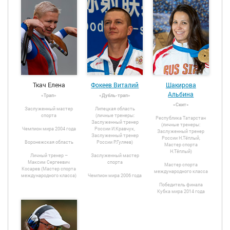
Ткач Елена
Фокеев Виталий
Шакирова
Альбина
«Трап»
«Дубль-трап»
«Скит»
Заслуженный мастер
Липецкая область
спорта
(личные тренеры:
Республика Татарстан
Заслуженный тренер
(личные тренеры:
Чемпион мира 2004 года
России И.Кравчук,
Заслуженный тренер
Заслуженный тренер
России Н.Тёплый,
Воронежская область
России Р.Гуляев)
Мастер спорта
Н.Тёплый)
Личный тренер –
Заслуженный мастер
Максим Сергеевич
спорта
Мастер спорта
Косарев (Мастер спорта
международного класса
международного класса)
Чемпион мира 2006 года
Победитель финала
Кубка мира 2014 года