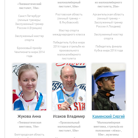
малокалиберный
из малокалиберного
«Пневматический
пистолет, 50м»
пистолета, 25м»
пистолет, 10м»
Ростовская область
Архангельская область
Санкт-Петербург
(личный тренер –
(личный тренер –
(личные тренеры:
В.Якубовский)
Заслуженный тренер
Заслуженный тренер
России А.Поздеев)
России А.Егрищин)
Мастер спорта
международного класса
Заслуженный мастер
Заслуженный мастер
спорта
спорта
Победитель Кубка мира
2014 года в стрельбе из
Победитель финала
Бронзовый призёр
произвольного
Кубка мира 2014 года
Чемпионата мира 2014
малокалиберного
года
пистолета
Жукова Анна
Исаков Владимир
Каменский Сергей
«Пневматическая
«Произвольный
“Малокалиберная
винтовка, 10м»
малокалиберный
винтовка, стрельба из
пистолет, 50м»
положения «лёжа»,
Белгородская область
50м», мужчины