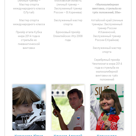
(личный тренер –
Московская область
Мастер спорта
(личный тренер –
«Малокалиберная
международного класса
Заслуженный тренер
винтовка, стрельба из
О.Лутай)
России – В.Коренева)
трёх положений, 50м»
Мастер спорта
Заслуженный мастер
Алтайский край (личные
международного класса
спорта
тренеры: Заслуженный
тренер России
Призёр этапа Кубка
Бронзовый призёр
И.Каменский,
мира 2014 года в
Олимпийских Игр 2008
Заслуженный тренер
стрельбе из
года
России Е.Крайнов)
пневматической
винтовки
Заслуженный мастер
спорта
Серебряный призёр
Чемпионата мира 2014
года в стрельба из
малокалиберной
винтовки из трёх
положений
Каримова Юлия
Климов Алексей
Коршунова