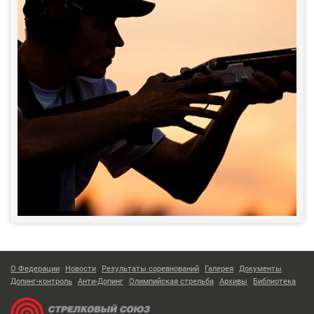
О Федерации
Новости
Результаты соревнований
Галерея
Документы
Допинг-контроль
Анти-Допинг
Олимпийская стрельба
Архивы
Библиотека