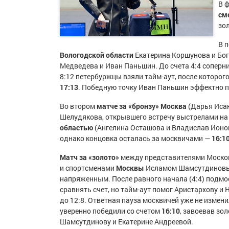
В 
см
зо
В 
Вологодской области
Екатерина Коршунова и Бо
Медведева и Иван Паньшин. До счета 4:4 соперни
8:12 петербуржцы взяли тайм-аут, после которого
17:13
. Победную точку Иван Паньшин эффектно п
Во втором
матче за «бронзу»
Москва
(Дарья Исак
Шелудякова, открывшего встречу выстрелами на 1
областью
(Ангелина Осташова и Владислав Ионов)
однако концовка осталась за москвичами —
16:1
Матч за «золото»
между представителями Москов
и спортсменами
Москвы
Исламом Шамсутдиновым
напряженным. После равного начала (4:4) подмо
сравнять счет, но тайм-аут помог Аристархову и
до 12:8. Ответная пауза москвичей уже не измен
уверенно победили со счетом
16:10
, завоевав зо
Шамсутдинову и Екатерине Андреевой.