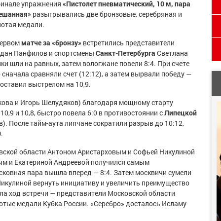
финале упражнения
«Пистолет пневматический, 10 м, пара
ешанная»
разыгрывались две бронзовые, серебряная и
лотая медали.
первом
матче за «бронзу»
встретились представители
гдан Панфилов и спортсмены
Санкт-Петербурга
Светлана
ки шли на равных, затем вологжане повели 8:4. При счете
 сначала сравняли счет (12:12), а затем вырвали победу —
оставил выстрелом на 10,9.
ова и Игорь Шелудяков) благодаря мощному старту
0,9 и 10,8, быстро повела 6:0 в противостоянии с
Липецкой
. После тайм-аута липчане сократили разрыв до 10:12,
0
.
ской области Антоном Аристарховым и Софьей Никулиной
 и Екатериной Андреевой получился самым
сковная пара вышла вперед — 8:4. Затем москвичи сумели
 Никулиной вернуть инициативу и увеличить преимущество
ила ход встречи — представители Московской области
лотые медали Кубка России. «Серебро» досталось Исламу