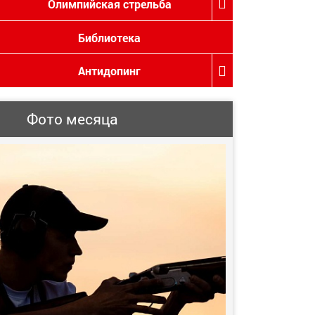
Олимпийская стрельба
Библиотека
Антидопинг
Фото месяца