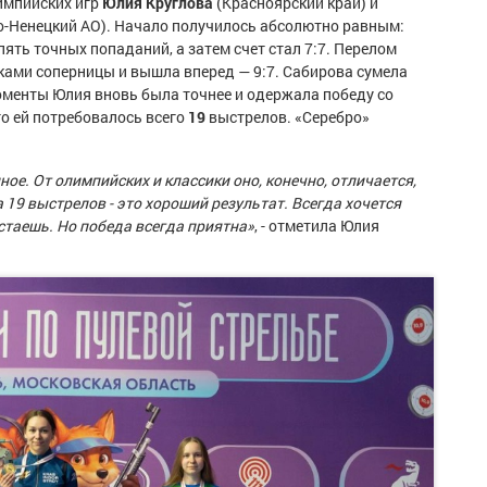
импийских игр
Юлия Круглова
(Красноярский край) и
-Ненецкий АО). Начало получилось абсолютно равным:
ять точных попаданий, а затем счет стал 7:7. Перелом
ками соперницы и вышла вперед — 9:7. Сабирова сумела
оменты Юлия вновь была точнее и одержала победу со
го ей потребовалось всего
19
выстрелов. «Серебро»
ное. От олимпийских и классики оно, конечно, отличается,
 19 выстрелов - это хороший результат. Всегда хочется
устаешь. Но победа всегда приятна»
, - отметила Юлия