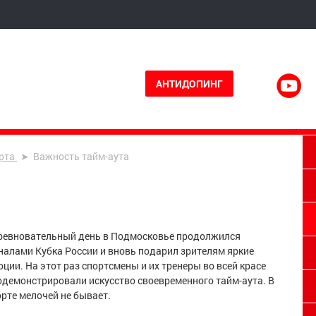
АНТИДОПИНГ
рта
Важность тайм-аута
ревновательный день в Подмосковье продолжился
налами Кубка России и вновь подарил зрителям яркие
ции. На этот раз спортсмены и их тренеры во всей красе
одемонстрировали искусство своевременного тайм-аута. В
орте мелочей не бывает.