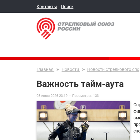
Контакты
Поиск
Главная
Новости
Новости стрелкового спо
Важность тайм-аута
08 июля 2026 23:19 —
Просмотры:
133
Со
фи
эмо
пр
сп