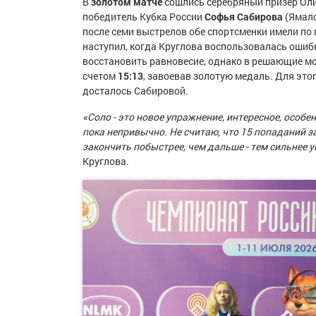
В
золотом матче
сошлись серебряный призер Ол
победитель Кубка России
Софья Сабирова
(Ямало
после семи выстрелов обе спортсменки имели по п
наступил, когда Круглова воспользовалась ошиб
восстановить равновесие, однако в решающие м
счетом
15:13
, завоевав золотую медаль. Для это
досталось Сабировой.
«Соло - это новое упражнение, интересное, особен
пока непривычно. Не считаю, что 15 попаданий за
закончить побыстрее, чем дальше - тем сильнее 
Круглова.