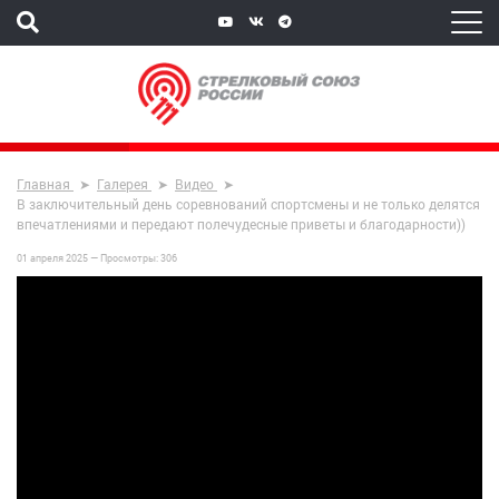
Главная
Галерея
Видео
В заключительный день соревнований спортсмены и не только делятся
впечатлениями и передают полечудесные приветы и благодарности))
01 апреля 2025 —
Просмотры:
306