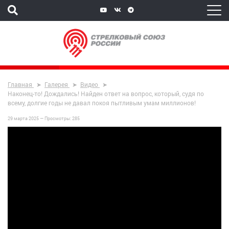
Главная
Галерея
Видео
Наконец-то! Дождались! Найден ответ на вопрос, который, судя по
всему, долгие годы не давал покоя пытливым умам миллионов!
29 марта 2025 —
Просмотры:
285