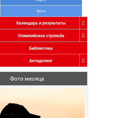
Фото
Календарь и результаты
Олимпийская стрельба
Библиотека
Антидопинг
Фото месяца