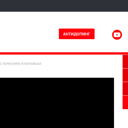
АНТИДОПИНГ
 с Алексеем Алиповым