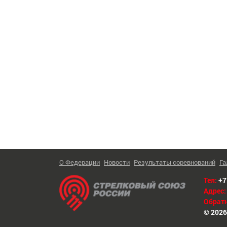
О Федерации
Новости
Результаты соревнований
Га
Тел:
+7
Адрес:
Обратн
© 2026