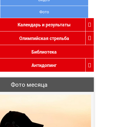
Фото
Календарь и результаты
Олимпийская стрельба
Библиотека
Антидопинг
Фото месяца