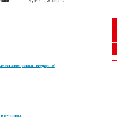
тники
Мужчины, Женщины
сменов иностранных государств)
ы и женщины