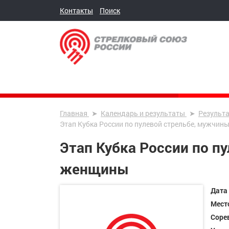
Контакты
Поиск
Главная
Календарь и результаты
Результ
Этап Кубка России по пулевой стрельбе, мужчин
Этап Кубка России по п
женщины
Дата
Мест
Соре