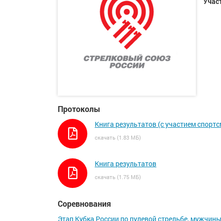
Учас
Протоколы
Книга результатов (с участием спорт
скачать (1.83 МБ)
Книга результатов
скачать (1.75 МБ)
Соревнования
Этап Кубка России по пулевой стрельбе, мужчин