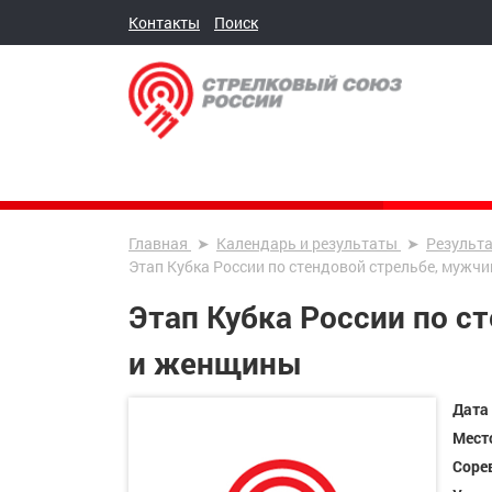
Контакты
Поиск
Главная
Календарь и результаты
Результ
Этап Кубка России по стендовой стрельбе, муж
Этап Кубка России по с
и женщины
Дата
Мест
Соре