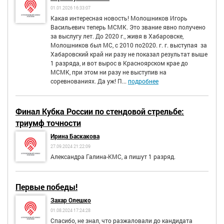
01.01.2026 16:33:07
Какая интересная новость! Молошников Игорь
Васильевич теперь МСМК. Это звание явно получено
за выслугу лет. До 2020 г., живя в Хабаровске,
Молошников был МС, с 2010 по2020. г. г. выступая за
Хабаровский край ни разу не показал результат выше
1 разряда, и вот вырос в Красноярском крае до
МСМК, при этом ни разу не выступив на
соревнованиях. Да уж! П...
подробнее
Финал Кубка России по стендовой стрельбе:
триумф точности
Ирина Баскакова
27.09.2024 21:22:09
Александра Галина-КМС, а пишут 1 разряд.
Первые победы!
Захар Олешко
01.08.2024 17:24:28
Спасибо, не знал, что разжаловали до кандидата