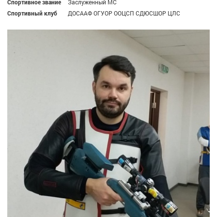
Спортивное звание
Заслуженный МС
Спортивный клуб
ДОСААФ ОГУОР ООЦСП СДЮСШОР ЦЛС