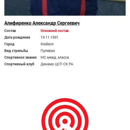
Алифиренко Александр Сергеевич
Состав
Основной состав
Дата рождения
19.11.1991
Город
Майкоп
Вид стрельбы
Пулевая
Спортивное звание
МС межд. класса
Спортивный клуб
Динамо ЦСП СК РА