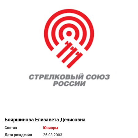
Бояршинова Елизавета Денисовна
Состав
Юниоры
Дата рождения
26.08.2003