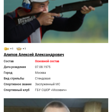
× 1
× 1
Алипов Алексей Александрович
Состав
Основной состав
Дата рождения
07.08.1975
Город
Москва
Вид стрельбы
Стендовая
Спортивное звание
Заслуженный МС
Спортивный клуб
ГБУ СШОР «Москвич»