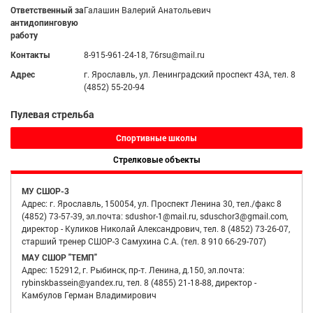
Ответственный за
Галашин Валерий Анатольевич
антидопинговую
работу
Контакты
8-915-961-24-18, 76rsu@mail.ru
Адрес
г. Ярославль, ул. Ленинградский проспект 43А, тел. 8
(4852) 55-20-94
Пулевая стрельба
Спортивные школы
Стрелковые объекты
МУ СШОР-3
Адрес: г. Ярославль, 150054, ул. Проспект Ленина 30, тел./факс 8
(4852) 73-57-39, эл.почта: sdushor-1@mail.ru, sduschor3@gmail.com,
директор - Куликов Николай Александрович, тел. 8 (4852) 73-26-07,
старший тренер СШОР-3 Самухина С.А. (тел. 8 910 66-29-707)
МАУ СШОР "ТЕМП"
Адрес: 152912, г. Рыбинск, пр-т. Ленина, д.150, эл.почта:
rybinskbassein@yandex.ru, тел. 8 (4855) 21-18-88, директор -
Камбулов Герман Владимирович