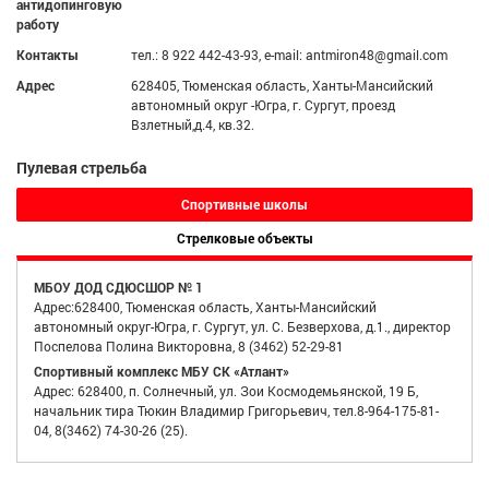
антидопинговую
работу
Контакты
тел.: 8 922 442-43-93, e-mail: antmiron48@gmail.com
Адрес
628405, Тюменская область, Ханты-Мансийский
автономный округ -Югра, г. Сургут, проезд
Взлетный,д.4, кв.32.
Пулевая стрельба
Спортивные школы
Стрелковые объекты
МБОУ ДОД СДЮСШОР № 1
Адрес:628400, Тюменская область, Ханты-Мансийский
автономный округ-Югра, г. Сургут, ул. С. Безверхова, д.1., директор
Поспелова Полина Викторовна, 8 (3462) 52-29-81
Спортивный комплекс МБУ СК «Атлант»
Адрес: 628400, п. Солнечный, ул. Зои Космодемьянской, 19 Б,
начальник тира Тюкин Владимир Григорьевич, тел.8-964-175-81-
04, 8(3462) 74-30-26 (25).