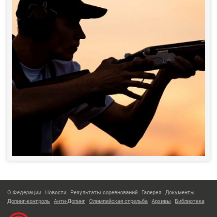
О Федерации
Новости
Результаты соревнований
Галерея
Документы
Допинг-контроль
Анти-Допинг
Олимпийская стрельба
Архивы
Библиотека