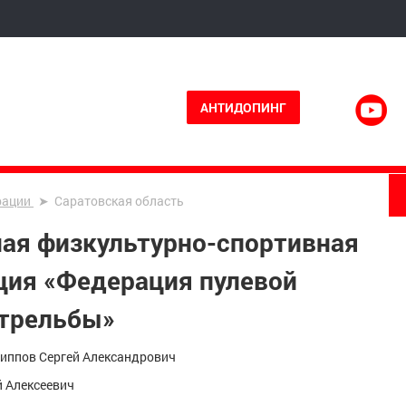
АНТИДОПИНГ
рации
Саратовская область
ная физкультурно-спортивная
ция «Федерация пулевой
стрельбы»
иппов Сергей Александрович
й Алексеевич