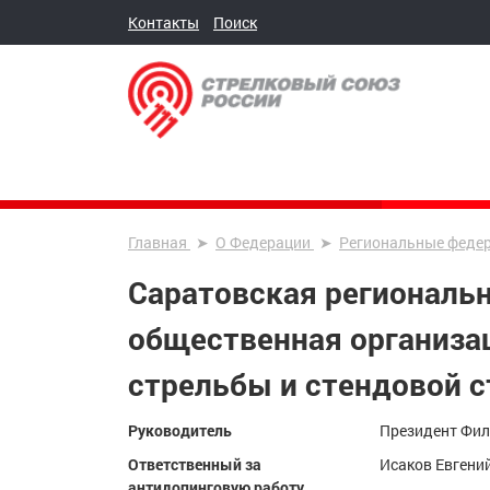
Контакты
Поиск
Главная
О Федерации
Региональные феде
Саратовская региональ
общественная организа
стрельбы и стендовой 
Руководитель
Президент Фил
Ответственный за
Исаков Евгени
антидопинговую работу