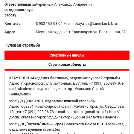
Ответственный за
Черемных Александр Андреевич
антидопинговую
работу
Контакты
8-983-162-98-04 Mishinskaya_as@tamerlan-krk.ru
Адрес
Местонахождение: г.Красноярск, ул. Биатлонная, 37;
Пулевая стрельба
Спортивные школы
Стрелковые объекты
КГАУ РЦСП «Академия биатлона», отделение пулевой стрельбы
Адрес: г.Красноярск, ул.Биатлонная, д.37, тел. +7 (391) 263-88-40, e-
mail: akademiakrsk@mail.ru, директор - Усаньков Сергей
Геннадьевич
МБУ ДО ДЮСШ № 1, отделение пулевой стрельбы
Адрес: 662971, Красноярский край, г. Железногорск, ул. Свердлова,
1Б, тел. +7 (391) 293-06-78, e-mail: sportforma@mail.ru, сайт http://
дюсш1-железногорск.рф/, директор - Дюбин Валентин Иванович
МБУ ДОЦ "Витязь" имени Героя Советского Союза И.Н. Арсеньева,
отделение пулевой стрельбы