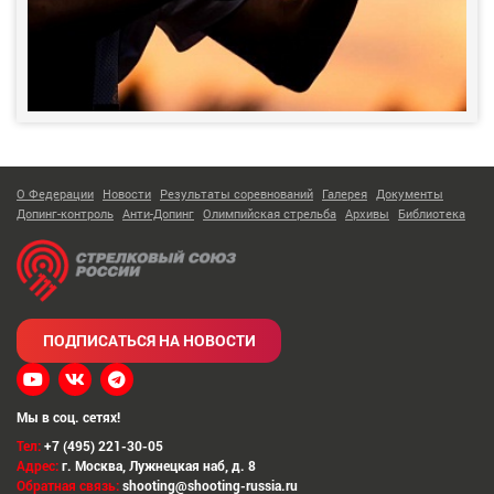
О Федерации
Новости
Результаты соревнований
Галерея
Документы
Допинг-контроль
Анти-Допинг
Олимпийская стрельба
Архивы
Библиотека
ПОДПИСАТЬСЯ НА НОВОСТИ
Мы в соц. сетях!
Тел:
+7 (495) 221-30-05
Адрес:
г. Москва
,
Лужнецкая наб, д. 8
Обратная связь:
shooting@shooting-russia.ru