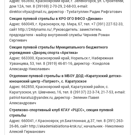
Адрес: 663690, Красноярский край, г. Зеленогорск, ул. Строителей,
дом 12А, тел. 8 (39169) 2-70-29, 2-68-03, e-mail:
direktor.vityaz@mail.ru, директор - Тухбатуллин Радик Рифгатович
Секция пулевой стрельбы в КРО ОГО ВФСО «Динамо»
Адрес: 660049, г. Красноярск, пр. Мира, 67, тел. +7 (391) 227-52-33,
сайт http://24dynamo.ru/, Руководитель: заместитель
председателя - майор внутренней службы Черняев Роман
Сергеевич
Секция пулевой стрельбы Муниципального бюджетного
учреждения «Дворец спорта «Арктика»
Адрес: 663300, Красноярский край, Норильск г, Набережная
Урванцева, 53, тел. 8 (3919) 46-81-16, директор - Кондолов
Александр Николаевич
Отделение пулевой стрельбы в МБОУ ДОД «Каратузский детско-
юношеский центр «Патриот», с. Каратузское
Адрес: 662850, Красноярский край, Каратузский район, с.
Каратузское, ул. Шевченко, 16, тел. 8 (39137) 22-3-74, 21-7-53, e-mail:
patriot-karatuz@yandex.ru, директор - Зеленин Павел
Александрович
Стрелково-спортивный клуб КГАУ «РЦСС», секция пулевой
стрельбы
Адрес: 660041, г.Красноярск, ул.Биатлонная, д.37, тел. 8 (391) 263-
26-86, сайт http://akademiabiatlona-krsk.ru/, начальник - Николенко
Алексей Германович