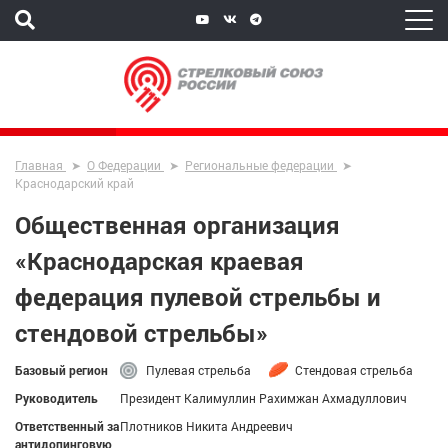
Главная
О Федерации
Региональные федерации
Краснодарский край
Общественная организация
«Краснодарская краевая
федерация пулевой стрельбы и
стендовой стрельбы»
Базовый регион
Пулевая стрельба
Стендовая стрельба
Руководитель
Президент Калимуллин Рахимжан Ахмадуллович
Ответственный за
Плотников Никита Андреевич
антидопинговую