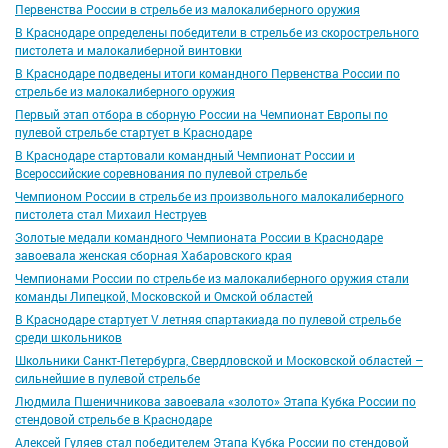
Первенства России в стрельбе из малокалиберного оружия
В Краснодаре определены победители в стрельбе из скорострельного
пистолета и малокалиберной винтовки
В Краснодаре подведены итоги командного Первенства России по
стрельбе из малокалиберного оружия
Первый этап отбора в сборную России на Чемпионат Европы по
пулевой стрельбе стартует в Краснодаре
В Краснодаре стартовали командный Чемпионат России и
Всероссийские соревнования по пулевой стрельбе
Чемпионом России в стрельбе из произвольного малокалиберного
пистолета cтал Михаил Неструев
Золотые медали командного Чемпионата России в Краснодаре
завоевала женская сборная Хабаровского края
Чемпионами России по стрельбе из малокалиберного оружия стали
команды Липецкой, Московской и Омской областей
В Краснодаре стартует V летняя спартакиада по пулевой стрельбе
среди школьников
Школьники Санкт-Петербурга, Свердловской и Московской областей –
сильнейшие в пулевой стрельбе
Людмила Пшеничникова завоевала «золото» Этапа Кубка России по
стендовой стрельбе в Краснодаре
Алексей Гуляев стал победителем Этапа Кубка России по стендовой