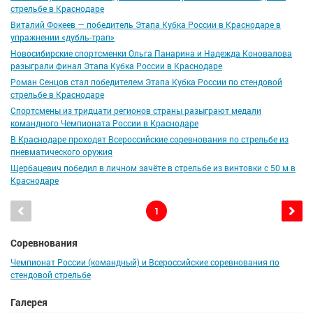
стрельбе в Краснодаре
Виталий Фокеев — победитель Этапа Кубка России в Краснодаре в
упражнении «дубль-трап»
Новосибирские спортсменки Ольга Панарина и Надежда Коновалова
разыграли финал Этапа Кубка России в Краснодаре
Роман Сенцов стал победителем Этапа Кубка России по стендовой
стрельбе в Краснодаре
Спортсмены из тридцати регионов страны разыграют медали
командного Чемпионата России в Краснодаре
В Краснодаре проходят Всероссийские соревнования по стрельбе из
пневматического оружия
Щербацевич победил в личном зачёте в стрельбе из винтовки с 50 м в
Краснодаре
1
Соревнования
Чемпионат России (командный) и Всероссийские соревнования по
стендовой стрельбе
Галерея