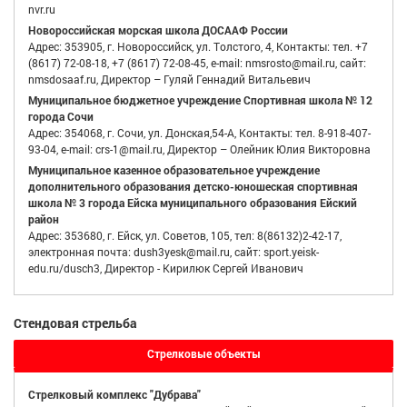
nvr.ru
Новороссийская морская школа ДОСААФ России
Адрес: 353905, г. Новороссийск, ул. Толстого, 4, Контакты: тел. +7
(8617) 72-08-18, +7 (8617) 72-08-45, e-mail: nmsrosto@mail.ru, сайт:
nmsdosaaf.ru, Директор – Гуляй Геннадий Витальевич
Муниципальное бюджетное учреждение Спортивная школа № 12
города Сочи
Адрес: 354068, г. Сочи, ул. Донская,54-А, Контакты: тел. 8-918-407-
93-04, e-mail: crs-1@mail.ru, Директор – Олейник Юлия Викторовна
Муниципальное казенное образовательное учреждение
дополнительного образования детско-юношеская спортивная
школа № 3 города Ейска муниципального образования Ейский
район
Адрес: 353680, г. Ейск, ул. Советов, 105, тел: 8(86132)2-42-17,
электронная почта: dush3yesk@mail.ru, сайт: sport.yeisk-
edu.ru/dusch3, Директор - Кирилюк Сергей Иванович
Стендовая стрельба
Стрелковые объекты
Стрелковый комплекс "Дубрава"