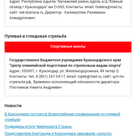
Адрес: Республика Адыгея, Теучежский район, вдоль а/д "Южный
объезд г.Краснодара" км 2+500, Контакты: email: fsskkra@mail.ru,
сайт: ssk-dubrava.ru, Директор - Калимуллин Рахимжан
Ахмадуллович
Пулевая и стендовая стрельба
Спортивные школы
Государственное бюджетное учреждение Краснодарского края
"Центр олимпийской подготовки по стрелковым видам спорта"
Адрес: 350007, г. Краснодар, ул. Железнодорожная, 49 литер О,
Контакты: тел. 8 (861) 267-54-17, email: cspkk@mail.ru, сайт: цсп-по-
стрельбе.рф,. Временно исполняющий обязанности директора:
Плотников Никита Андреевич
Новости
В Краснодаре состоятся Всероссийские соревнования по пулевой
стрельбе
Подведены итоги Чемпионата Страны
Представители Белгорода и Краснодара завоевали «золото»