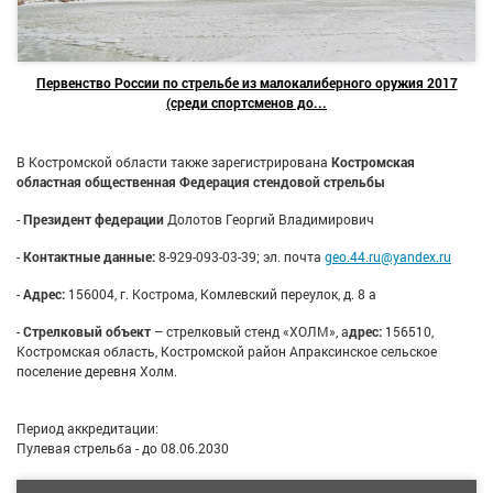
Первенство России по стрельбе из малокалиберного оружия 2017
(среди спортсменов до...
В Костромской области также зарегистрирована
Костромская
областная общественная Федерация стендовой стрельбы
-
Президент федерации
Долотов Георгий Владимирович
-
Контактные данные:
8-929-093-03-39; эл. почта
geo.44.ru@yandex.ru
-
Адрес:
156004, г. Кострома, Комлевский переулок, д. 8 а
-
Стрелковый объект
– стрелковый стенд «ХОЛМ», а
дрес:
156510,
Костромская область, Костромской район Апраксинское сельское
поселение деревня Холм.
Период аккредитации:
Пулевая стрельба - до 08.06.2030