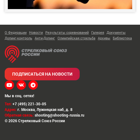
О Федерации
Новости
Результаты соревнований
Галерея
Документы
Допинг-контроль
Анти-Допинг
Олимпийская стрельба
Архивы
Библиотека
ПОДПИСАТЬСЯ НА НОВОСТИ
Мы в соц. сетях!
Тел:
+7 (495) 221-30-05
Адрес:
г. Москва
,
Лужнецкая наб, д. 8
Обратная связь:
shooting@shooting-russia.ru
© 2026 Стрелковый Союз России