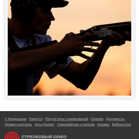
О Федерации
Новости
Результаты соревнований
Галерея
Документы
Допинг-контроль
Анти-Допинг
Олимпийская стрельба
Архивы
Библиотека