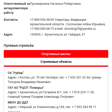
Ответственный за
Просвирнина Наталья Робертовна
антидопинговую
работу
Контакты
+7-909-556-38-00 Секретарь Федерации
Архангельской области - Суслонова Алёна Юрьевна,
+7-960-000-08-75 e-mail: shooting29@yandex.ru
Адрес
163000, г. Архангельск, ул. Гайдара, 57
Пулевая стрельба
Спортивные школы
Стрелковые объекты
СК "Рубеж"
Адрес: г.Котлас, ул. 70 лет Октября, тел. + 7 953 261 42 44, тренер -
Топоров Владимир Иванович
ГАУ АО "РЦСП "Поморье"
Адрес: г.Архангельск, ул.Гагарина 8/1, тел. + 7 818 224 11 65,
главный тренер Поздеев Александр Петрович
МКОУ ДО ДДТ
Адрес: г.Мирный, ул.Ломоносова, д.10б, тел. + 7 953 264 96 11