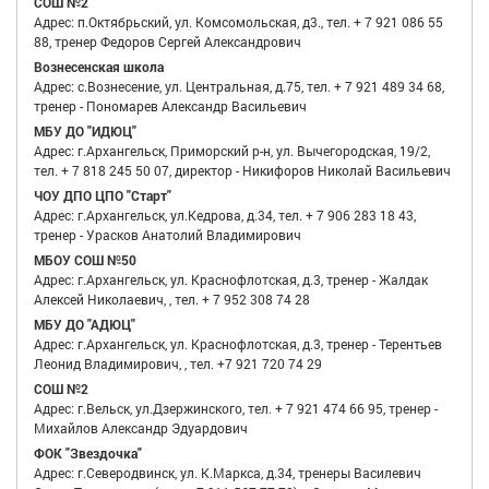
СОШ №2
Адрес: п.Октябрьский, ул. Комсомольская, д3., тел. + 7 921 086 55
88, тренер Федоров Сергей Александрович
Вознесенская школа
Адрес: с.Вознесение, ул. Центральная, д.75, тел. + 7 921 489 34 68,
тренер - Пономарев Александр Васильевич
МБУ ДО "ИДЮЦ"
Адрес: г.Архангельск, Приморский р-н, ул. Вычегородская, 19/2,
тел. + 7 818 245 50 07, директор - Никифоров Николай Васильевич
ЧОУ ДПО ЦПО "Старт"
Адрес: г.Архангельск, ул.Кедрова, д.34, тел. + 7 906 283 18 43,
тренер - Урасков Анатолий Владимирович
МБОУ СОШ №50
Адрес: г.Архангельск, ул. Краснофлотская, д.3, тренер - Жалдак
Алексей Николаевич, , тел. + 7 952 308 74 28
МБУ ДО "АДЮЦ"
Адрес: г.Архангельск, ул. Краснофлотская, д.3, тренер - Терентьев
Леонид Владимирович, , тел. +7 921 720 74 29
СОШ №2
Адрес: г.Вельск, ул.Дзержинского, тел. + 7 921 474 66 95, тренер -
Михайлов Александр Эдуардович
ФОК "Звездочка"
Адрес: г.Северодвинск, ул. К.Маркса, д.34, тренеры Василевич