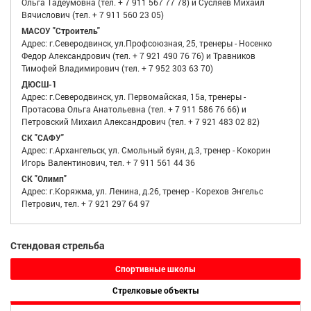
Ольга Тадеумовна (тел. + 7 911 567 77 78) и Сусляев Михаил
Вячислович (тел. + 7 911 560 23 05)
МАСОУ "Строитель"
Адрес: г.Северодвинск, ул.Профсоюзная, 25, тренеры - Носенко
Федор Александрович (тел. + 7 921 490 76 76) и Травников
Тимофей Владимирович (тел. + 7 952 303 63 70)
ДЮСШ-1
Адрес: г.Северодвинск, ул. Первомайская, 15а, тренеры -
Протасова Ольга Анатольевна (тел. + 7 911 586 76 66) и
Петровский Михаил Александрович (тел. + 7 921 483 02 82)
СК "САФУ"
Адрес: г.Архангельск, ул. Смольный буян, д.3, тренер - Кокорин
Игорь Валентинович, тел. + 7 911 561 44 36
СК "Олимп"
Адрес: г.Коряжма, ул. Ленина, д.26, тренер - Корехов Энгельс
Петрович, тел. + 7 921 297 64 97
Стендовая стрельба
Спортивные школы
Стрелковые объекты