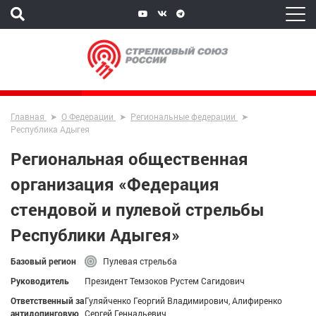
Главная
О Федерации
Региональные федерации
Республика Адыгея
Региональная общественная
организация «Федерация
стендовой и пулевой стрельбы
Республики Адыгея»
Базовый регион
Пулевая стрельба
Руководитель
Президент Темзоков Рустем Сагидович
Ответственный за
Гуляйченко Георгий Владимирович, Алифиренко
антидопинговую
Сергей Геннадьевич