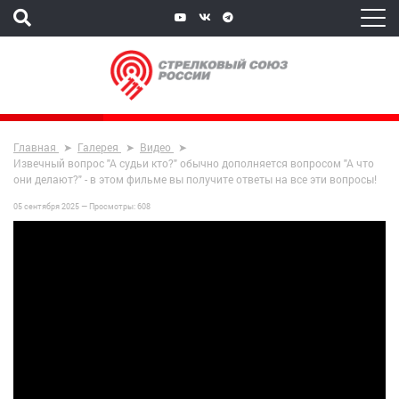
Главная
Галерея
Видео
Извечный вопрос "А судьи кто?" обычно дополняется вопросом "А что
они делают?" - в этом фильме вы получите ответы на все эти вопросы!
05 сентября 2025 —
Просмотры:
608