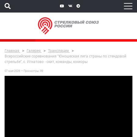
Главная
Галерея
Трансляции
Всероссийские соревнования "Юношеская лига страны по стендовой
стрельбе", с. Игнатово - скит, команды, юниоры
07 мая 2026 —
Просмотры:
99