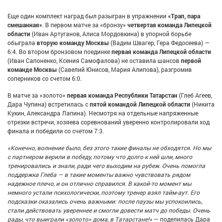
Еще один комплект наград был разыгран в упражнении
«Трап, пара
смешанная»
. В первом матче за «бронзу»
четвертая команда Липецкой
области
(Иван Артуганов, Алиса Мордовкина) в упорной борьбе
обыграла
вторую команду Москвы
(Вадим Швагер, Гера Федосеева) —
6:4. Во втором бронзовом поединке
первая команда Липецкой области
(Иван Сапоненко, Ксения Самофалова) не оставила шансов
первой
команде Москвы
(Савелий Юнисов, Мария Алипова), разгромив
соперников со счетом 6:0.
В матче за «золото»
первая команда Республики Татарстан
(Глеб Агеев,
Дара Чупина) встретилась с
пятой командой Липецкой области
(Никита
Кукин, Александра Лапина). Несмотря на отдельные напряженные
отрезки встречи, хозяева соревнований уверенно контролировали ход
финала и победили со счетом 7:3.
«Конечно, волнение было, без этого такие финалы не обходятся. Но мы
с партнером верили в победу, потому что долго к ней шли, много
тренировались и знали, ради чего выходим на рубеж. Очень помогла
поддержка Глеба — в такие моменты важно чувствовать рядом
надежное плечо, и он отлично справился. В какой-то момент мы
немного устали психологически, поэтому тренер взял тайм-аут. Его
подсказки оказались очень важными: после паузы мы успокоились,
стали действовать увереннее и смогли довести матч до победы. Очень
рады, что выиграли «золото» дома, в Татарстане!»
— поделилась Дара