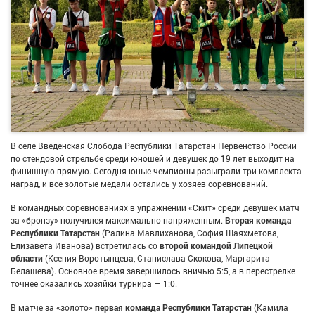
В селе Введенская Слобода Республики Татарстан Первенство России
по стендовой стрельбе среди юношей и девушек до 19 лет выходит на
финишную прямую. Сегодня юные чемпионы разыграли три комплекта
наград, и все золотые медали остались у хозяев соревнований.
В командных соревнованиях в упражнении «Скит» среди девушек матч
за «бронзу» получился максимально напряженным.
Вторая команда
Республики Татарстан
(Ралина Мавлиханова, София Шаяхметова,
Елизавета Иванова) встретилась со
второй командой Липецкой
области
(Ксения Воротынцева, Станислава Скокова, Маргарита
Белашева). Основное время завершилось вничью 5:5, а в перестрелке
точнее оказались хозяйки турнира — 1:0.
В матче за «золото»
первая команда Республики Татарстан
(Камила