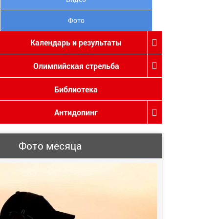
Фото
Календарь и результаты
Олимпийская стрельба
Библиотека
Антидопинг
Фото месяца