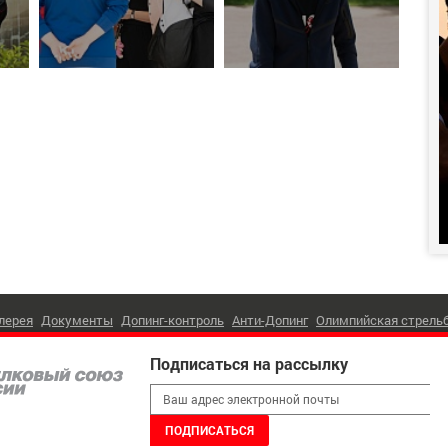
лерея
Документы
Допинг-контроль
Анти-Допинг
Олимпийская стрель
 (495) 221-30-05
Подписаться на рассылку
ПОДПИСАТЬС
г. Москва
,
Лужнецкая наб, д. 8
ая связь:
shooting@shooting-russia.ru
 Стрелковый Союз России