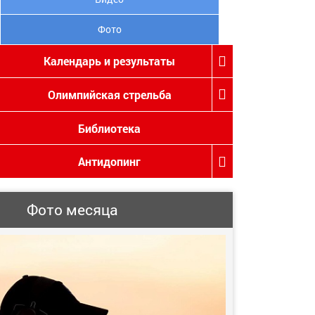
Фото
Календарь и результаты
Олимпийская стрельба
Библиотека
Антидопинг
Фото месяца