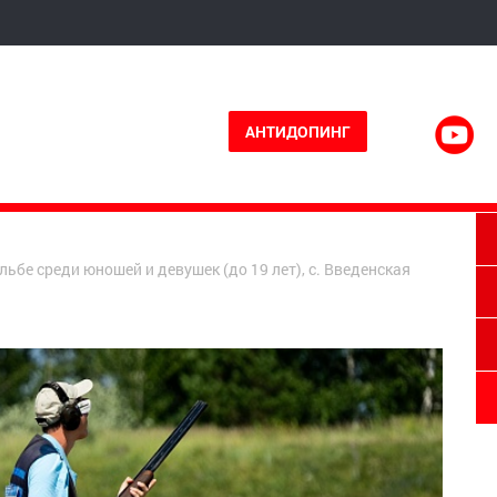
АНТИДОПИНГ
льбе среди юношей и девушек (до 19 лет), с. Введенская