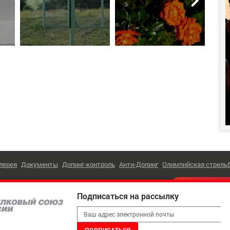
лерея
Документы
Допинг-контроль
Анти-Допинг
Олимпийская стрель
 (495) 221-30-05
ПОДПИСАТЬС
г. Москва
,
Лужнецкая наб, д. 8
Подписаться на рассылку
ая связь:
shooting@shooting-russia.ru
 Стрелковый Союз России