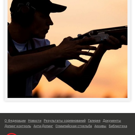
О Федерации
Новости
Результаты соревнований
Галерея
Документы
Допинг-контроль
Анти-Допинг
Олимпийская стрельба
Архивы
Библиотека